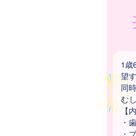
1歳
望
同
む
【
・
・