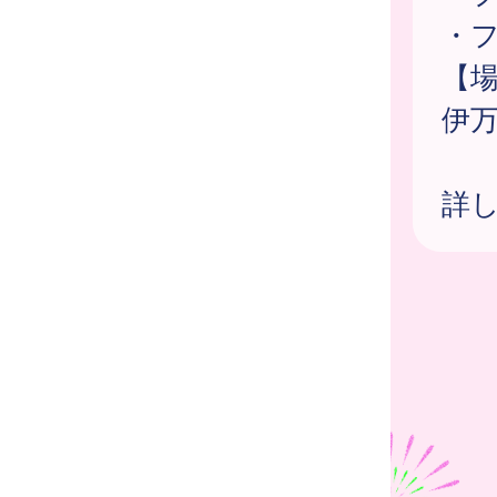
・
【
伊
詳