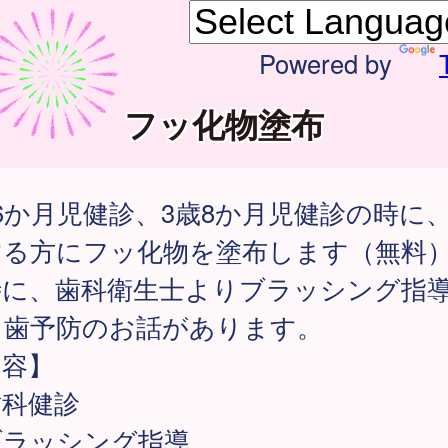
Powered by
フッ化物塗布
6か月児健診、3歳8か月児健診の時に
する方にフッ化物を塗布します（無料
時に、歯科衛生士よりブラッシング指
し歯予防のお話があります。
内容】
歯科健診
ブラッシング指導