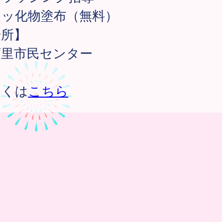
フッ化物塗布（無料）
場所】
万里市民センター
しくは
こちら