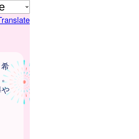
Translate
、希
）。
導や