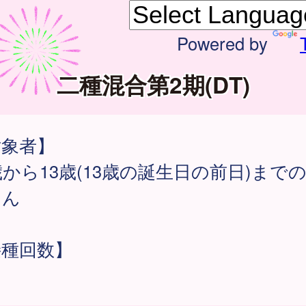
Powered by
二種混合第2期(DT)
対象者】
歳から13歳(13歳の誕生日の前日)まで
さん
接種回数】