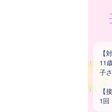
【
11
子
【
1回