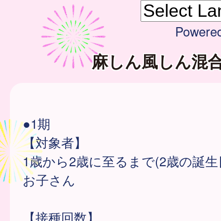
Powere
麻しん風しん混
●1期
【対象者】
1歳から2歳に至るまで(2歳の誕生
お子さん
【接種回数】