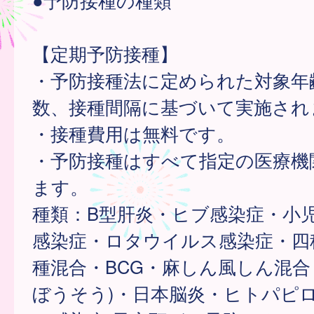
●予防接種の種類
【定期予防接種】
・予防接種法に定められた対象年
数、接種間隔に基づいて実施され
・接種費用は無料です。
・予防接種はすべて指定の医療機
ます。
種類：B型肝炎・ヒブ感染症・小
感染症・ロタウイルス感染症・四
種混合・BCG・麻しん風しん混合
ぼうそう)・日本脳炎・ヒトパピ