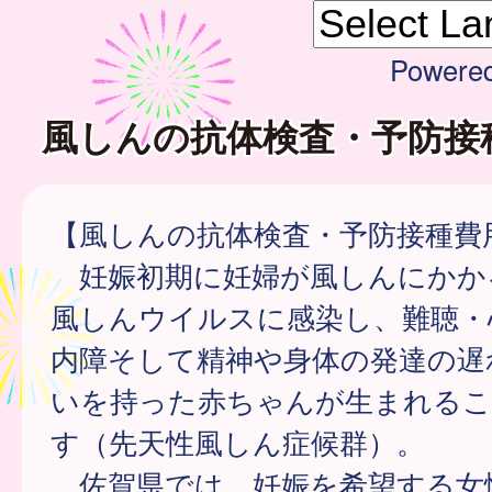
Powere
風しんの抗体検査・予防接
【風しんの抗体検査・予防接種費
妊娠初期に妊婦が風しんにかか
風しんウイルスに感染し、難聴・
内障そして精神や身体の発達の遅
いを持った赤ちゃんが生まれる
す（先天性風しん症候群）。
佐賀県では、妊娠を希望する女