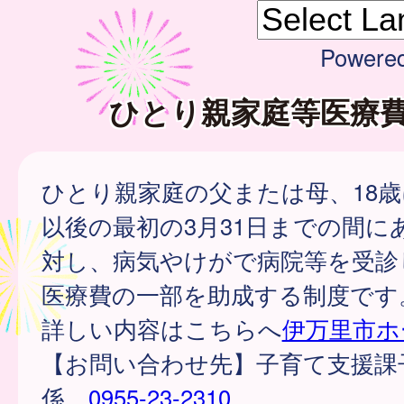
Powere
ひとり親家庭等医療
ひとり親家庭の父または母、18
以後の最初の3月31日までの間に
対し、病気やけがで病院等を受診
医療費の一部を助成する制度です
詳しい内容はこちらへ
伊万里市ホ
【お問い合わせ先】子育て支援課
係
0955-23-2310