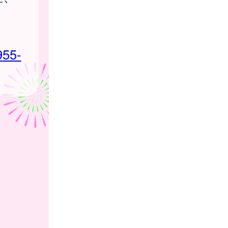
。
955-