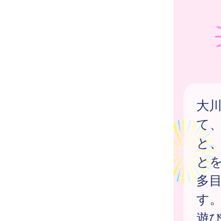
大
て
と
と
多
す
遊