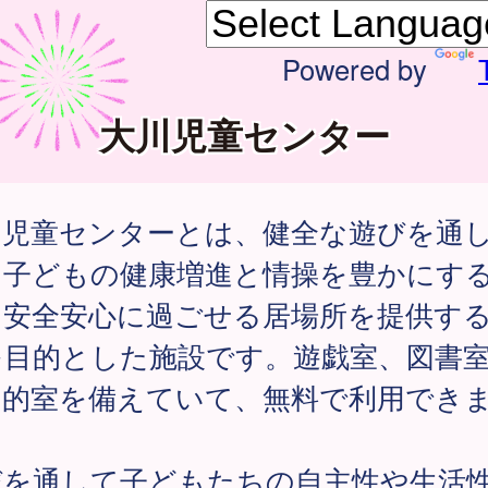
Powered by
大川児童センター
川児童センターとは、健全な遊びを通
、子どもの健康増進と情操を豊かにす
、安全安心に過ごせる居場所を提供す
を目的とした施設です。遊戯室、図書
目的室を備えていて、無料で利用でき
。
びを通して子どもたちの自主性や生活