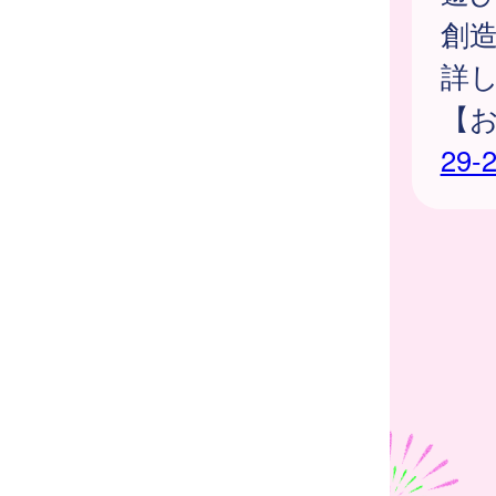
創
詳
【
29-