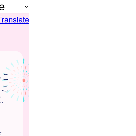
Translate
し
るこ
るこ
室、
ま
性、