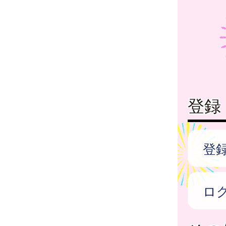
登録
登
ロ