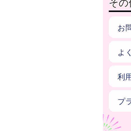
その
お
よ
利
プ